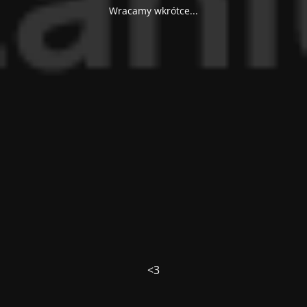
Wracamy wkrótce...
<3